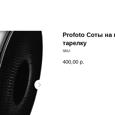
Profoto Соты на
тарелку
SKU:
400,00
р.